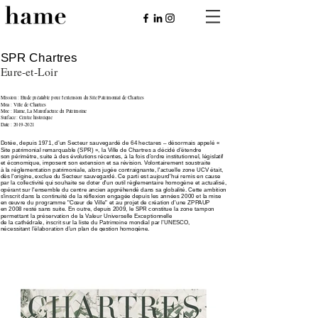
SPR Chartres
Eure-et-Loir
Mission : Etude préalable pour l'extension du Site Patrimonial de Chartres
Moa : Ville de Chartres
Moe : Hame, La Manufacture du Patrimoine
Surface : Centre historique
Date : 2019-2021
Dotée, depuis 1971, d’un Secteur sauvegardé de 64 hectares – désormais appelé «
Site patrimonial remarquable (SPR) », la Ville de Chartres a décidé d’étendre
son périmètre, suite à des évolutions récentes, à la fois d’ordre institutionnel, législatif
et économique, imposent son extension et sa révision. Volontairement soustraite
à la réglementation patrimoniale, alors jugée contraignante, l'actuelle zone UCV était,
dès l'origine, exclue du Secteur sauvegardé. Ce parti est aujourd'hui remis en cause
par la collectivité qui souhaite se doter d'un outil règlementaire homogène et actualisé,
opérant sur l'ensemble du centre ancien appréhendé dans sa globalité.
Cette ambition
s'inscrit dans la continuité de la réflexion engagée depuis les années 2000 et la mise
en œuvre du programme "Cœur de Ville" et au projet de création d'une ZPPAUP
en 2008 resté sans suite. En outre, depuis 2009, le SPR constitue la zone tampon
permettant la préservation de la Valeur Universelle Exceptionnelle
de la cathédrale, inscrit sur la liste du Patrimoine mondial par l’UNESCO,
nécessitant l’élaboration d’un plan de gestion homogène.