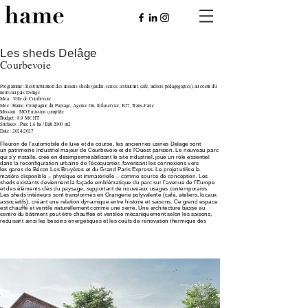
Les sheds Delâge
Courbevoie
Programme : Restructuration des anciens sheds (jardin, serres, restaurant, café, ateliers pédagogiques), au coeur du
nouveau parc Delâge
Moa : Ville de Courbevoie
Moe : Hame, Compagnie du Paysage, Agence On, Infraservice, B27, Trans-Faire
Mission : MOE mission complète
Budget : 8,9 M€ HT
Surfaces : Parc 1,6 ha / Bâti 2000 m2
Date : 2024-2027
Fleuron de l’automobile de luxe et de course, les anciennes usines Delage sont
un patrimoine industriel majeur de Courbevoie et de l’Ouest parisien. Le nouveau parc
qui s’y installe, créé en désimperméabilisant le site industriel, joue un rôle essentiel
dans la reconfiguration urbaine
de l’écoquartier, favorisant les connexions vers
les gares de Bécon Les Bruyères et du Grand Paris Express. Le projet utilise la
matière disponible – physique et immatérielle – comme source
de conception. Les
sheds existants deviennent la façade emblématique du parc sur l’avenue de l’Europe
et des éléments clés du paysage, supportant de nouveaux usages contemporains.
Les sheds intérieurs sont transformés en Orangerie polyvalente (café, ateliers, locaux
associatifs), créant une relation dynamique entre histoire et saisons. Ce grand espace
est chauffé et ventilé naturellement comme
une serre. Une architecture basse au
centre du bâtiment peut être chauffée et ventilée mécaniquement selon les saisons,
réduisant ainsi les besoins énergétiques et les coûts de rénovation thermique
des
sheds.​