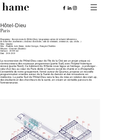
Hôtel-Dieu
Paris
Programme : Reconversion de l'Hôtel-Dieu / programmes autour de la Santé (laboratoires
de recherches, incubateurs, résidence chercheurs, salle de séminaire, commerces, spa, crèche...)
Moa : Quartus
Moe : Franklin Azzi, Hame, Atelier Georges, François Chatillon
Mission : Concours (finaliste)
Surfaces : 20 000 m2
Date : 2018-2019
La reconversion de l’Hôtel-Dieu cœur de l’Ile de la Cité est un projet unique
où
s’entrecroisera des nouveaux programmes (partie Sud) avec l’hôpital historique
rénové (partie Nord). Ce bâtiment du XIXème nous lègue un héritage - à prolonger -
celui d’un lieu au cœur de Paris dédié à l’œuvre social de charité
et à d’hospitalité.
L’ensemble de notre groupement, formé autour de Quartus, propose un nouvelle
programmation orientée autour de la Santé de demain et des innovations en
médecine. La partie Sud de l’Hôtel-Dieu sera le lieu de mise en relation des start-up,
des étudiants et des chercheurs de la santé, en créant un véritable parcours
de
l’entreprenariat.