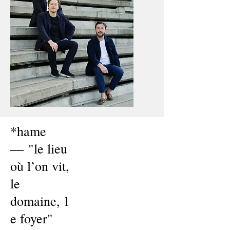
*hame
— "le lieu
où l’on vit,
le
domaine, l
e foyer"