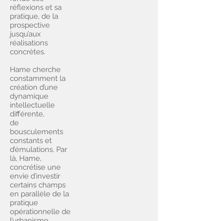
réflexions et sa
pratique, de la
prospective
jusqu’aux
réalisations
concrètes.
Hame cherche
constamment la
création d’une
dynamique
intellectuelle
différente,
de
bousculements
constants et
d’émulations. Par
là, Hame,
concrétise une
envie d’investir
certains champs
en parallèle de la
pratique
opérationnelle de
l’urbanisme