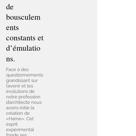
de
bousculem
ents
constants et
d’émulatio
ns.
Face à des
questionnements
grandissant sur
l’avenir et les
évolutions de
notre profession
d’architecte nous
avons initié la
création de
«Hame». Cet
esprit
expérimental
fonde ses