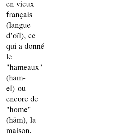
en vieux
français
(langue
d’oïl), ce
qui a donné
le
"hameaux"
(ham-
el) ou
encore de
"home"
(hām), la
maison.