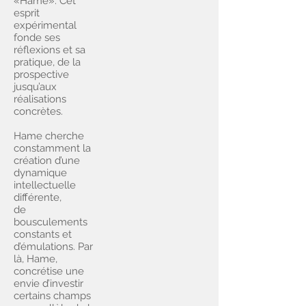
«Hame». Cet
esprit
expérimental
fonde ses
réflexions et sa
pratique, de la
prospective
jusqu’aux
réalisations
concrètes.
Hame cherche
constamment la
création d’une
dynamique
intellectuelle
différente,
de
bousculements
constants et
d’émulations. Par
là, Hame,
concrétise une
envie d’investir
certains champs